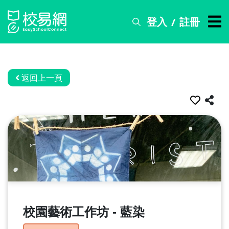
登入
註冊
/
搜
尋
服
務
返回上一頁
比
賽
資
訊
關
於
我
們
校園藝術工作坊 - 藍染
常
見