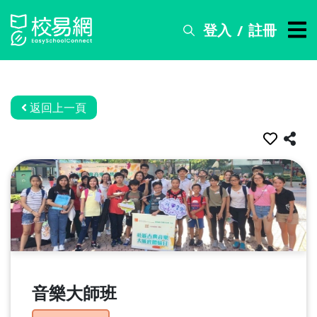
登入
註冊
/
搜
尋
服
務
返回上一頁
比
賽
資
訊
關
於
我
們
音樂大師班
常
見