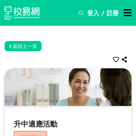
登入
註冊
/
搜
尋
服
務
返回上一頁
比
賽
資
訊
關
於
我
們
升中適應活動
常
見