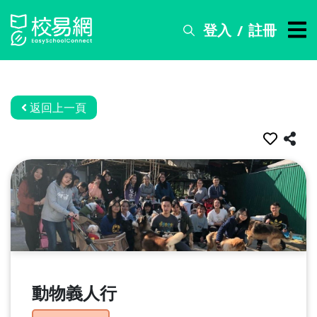
登入
註冊
/
搜
尋
服
務
返回上一頁
比
賽
資
訊
關
於
我
們
動物義人行
常
見