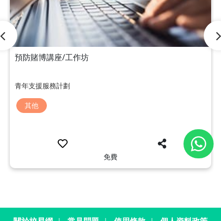
預防賭博講座/工作坊
青年支援服務計劃
其他
免費
關於校易網
｜
常見問題
｜
使用條款
｜
個人資料政策