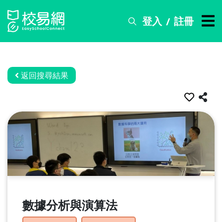
登入
註冊
/
搜
尋
服
務
返回搜尋結果
比
賽
資
訊
關
於
我
們
數據分析與演算法
常
見