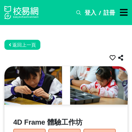
登入
註冊
/
搜
尋
服
務
返回上一頁
比
賽
資
訊
關
於
我
們
4D Frame 體驗工作坊
常
見