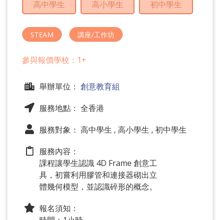
高中學生
高小學生
初中學生
問
題
STEAM
講座/工作坊
參與報價學校：1+
舉辦單位：
創意教育組
服務地點： 全香港
服務對象： 高中學生 , 高小學生 , 初中學生
服務內容：
課程讓學生認識 4D Frame 創意工
具，初嘗利用膠管和連接器砌出立
體幾何模型，並認識碎形的概念。
報名須知：