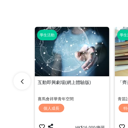
學生活動
學生
互動即興劇場(網上體驗版)
「齊
：告別吼叫與
賽馬會祥華青年空間
青苗
個人成長
特
成長
HK$16,000/每班
HK$810/每人