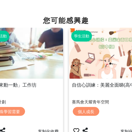
您可能感興趣
活動
學生活動
來動一動」工作坊
自信心訓練：美麗全面睇(高
計劃
賽馬會天耀青年空間
殊學習需要
個人成長
客制化收費
客制