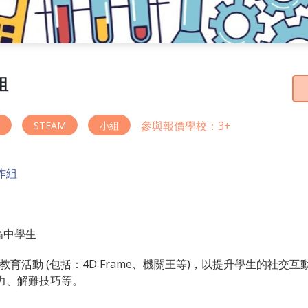
組
參與報價學校：3+
STEAM
小組
作組
 高中學生
M教育活動 (包括：4D Frame、機關王等)，以提升學生的社交互
力、解難技巧等。