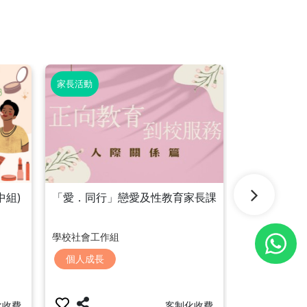
家長活動
學生活動
「愛．同行」戀愛及性教育家長課
中組)
「全校園．
- 學生支援服
逆境桌遊工
學校社會工作組
全健綜合大樓
個人成長
情緒健康
客制化收費
化收費