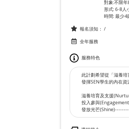
對象:不限年
形式: 6-8
時間: 最少4
報名須知：
/
全年服務
服務特色
此計劃希望從「滋養培育及支
發揮SEN學生的內在
滋養培育及支援(Nurt
投入參與(Engagemen
發放光芒(Shine)---