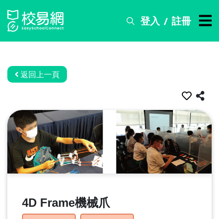
登入
註冊
/
搜
尋
服
務
返回上一頁
比
賽
資
訊
關
於
我
們
4D Frame機械爪
常
見