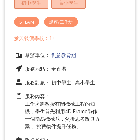
初中學生
高小學生
問
題
STEAM
講座/工作坊
參與報價學校：1+
舉辦單位：
創意教育組
服務地點： 全香港
服務對象： 初中學生 , 高小學生
服務內容：
工作坊將教授有關機械工程的知
識，學生首先利用4D Frame製作
一個簡易機械爪，然後思考改良方
案， 挑戰物件提升任務。