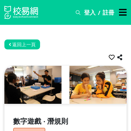
登入
註冊
/
搜
尋
服
務
返回上一頁
比
賽
資
訊
關
於
我
們
數字遊戲 ‧ 潛規則
常
見