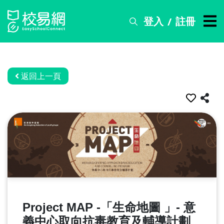
登入
註冊
/
搜
尋
服
務
返回上一頁
比
賽
資
訊
關
於
我
們
Project MAP -「生命地圖 」- 意
常
見
義中心取向抗毒教育及輔導計劃