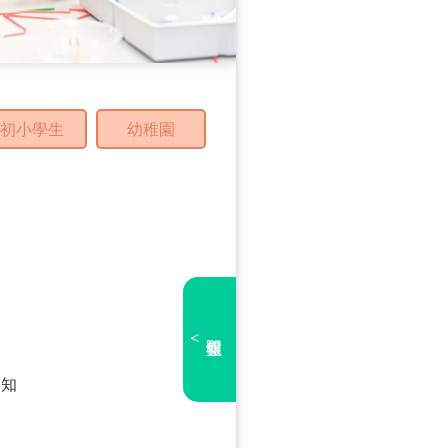
初小學生
幼稚園
<
文知