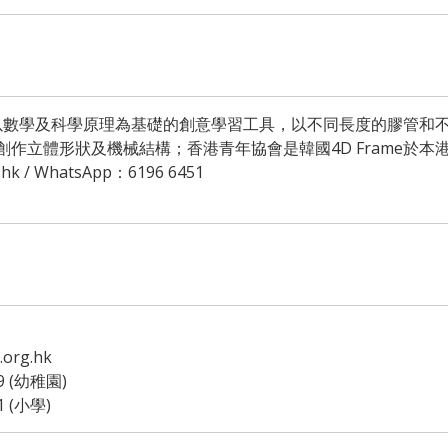
一種以數學及科學原理為基礎的創意學習工具，以不同長度的膠管和
me 創作立體形狀及機械結構；香港青年協會是韓國4D Frame於
hk / WhatsApp：6196 6451
org.hk
9 (幼稚園)
1 (小學)