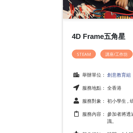
4D Frame五角星
STEAM
講座/工作坊
舉辦單位：
創意教育組
服務地點： 全香港
服務對象： 初小學生 , 
服務內容：
參加者將透
識。