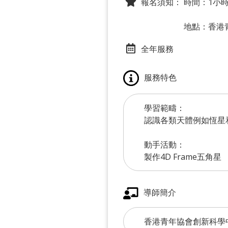
報名須知：
時間：1小
地點：香港青
全年服務
服務特色
學習範疇：
認識各類天體例如恆星
動手活動：
製作4D Frame五角星
導師簡介
香港青年協會創新科學