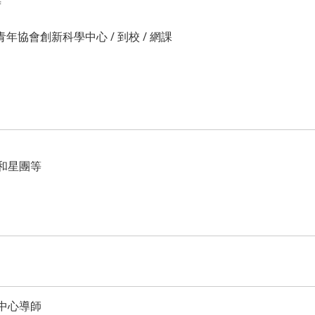
時
年協會創新科學中心 / 到校 / 網課
和星團等
中心導師