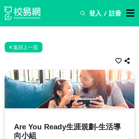
登入
註冊
/
搜
尋
服
務
返回上一頁
比
賽
資
訊
關
於
我
們
Are You Ready生涯規劃-生活導
常
向小組
見