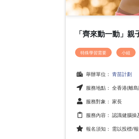
「齊來動一動」親
特殊學習需要
小組
舉辦單位：
青苗計劃
服務地點： 全香港(離島
服務對象： 家長
服務內容：
認識健腦操
報名須知：
需以投標/