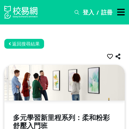
登入
註冊
/
搜
尋
服
務
返回搜尋結果
比
賽
資
訊
關
於
我
們
多元學習新里程系列：柔和粉彩
常
舒壓入門班
見