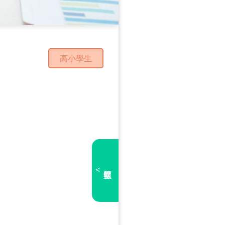
高小學生
<