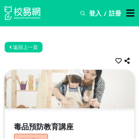
登入
註冊
/
搜
尋
服
務
返回上一頁
比
賽
資
訊
關
於
我
們
毒品預防教育講座
常
見