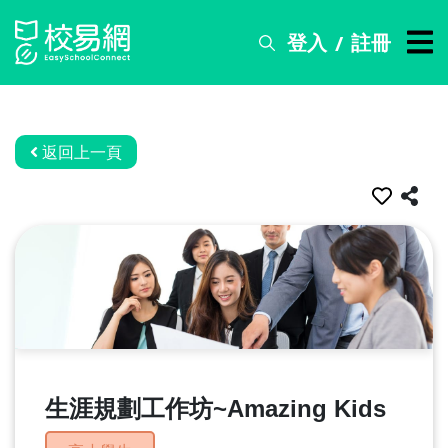
登入
註冊
/
搜
尋
服
務
返回上一頁
比
賽
資
訊
關
於
我
們
生涯規劃工作坊~Amazing Kids
常
見