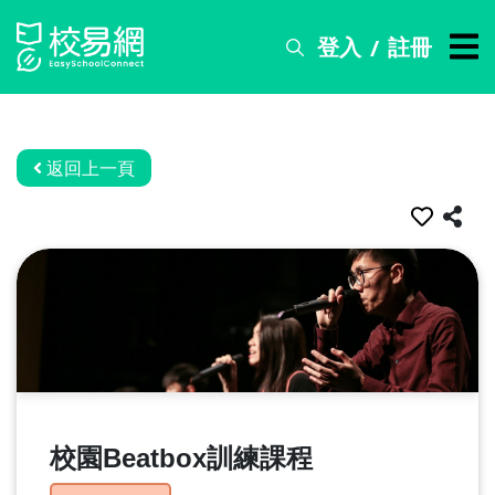
登入
註冊
/
搜
尋
服
務
返回上一頁
比
賽
資
訊
關
於
我
們
校園Beatbox訓練課程
常
見