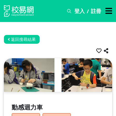
登入
註冊
/
搜
尋
服
務
返回搜尋結果
比
賽
資
訊
關
於
我
們
動感迴力車
常
見