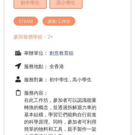
初中學生
高小學生
問
題
STEAM
講座/工作坊
參與報價學校：2+
舉辦單位：
創意教育組
服務地點： 全香港
服務對象： 初中學生 , 高小學生
服務內容：
在此工作坊，參加者可以認識能量
轉換的概念，並透過拆解迴力車的
基本結構，學習它們能夠自行前進
的科學原理。同時，參加者可利用
簡單的物料和工具，親手製作一架