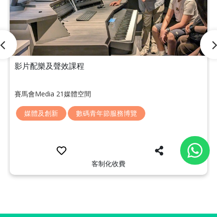
影片配樂及聲效課程
賽馬會Media 21媒體空間
媒體及創新
數碼青年節服務博覽
客制化收費