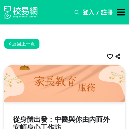
登入
註冊
/
搜
尋
服
務
返回上一頁
比
賽
資
訊
關
於
我
們
從身體出發：中醫與你由內而外
常
見
安頓身心工作坊