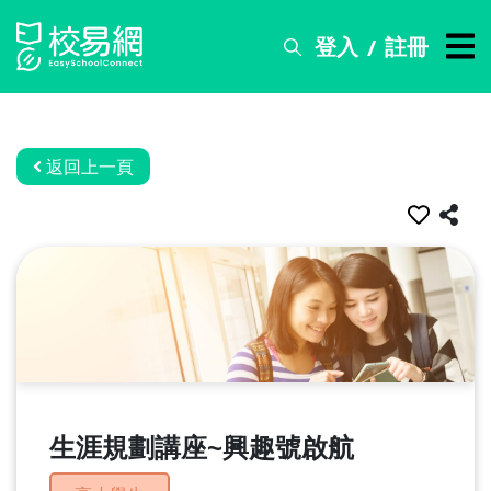
登入
註冊
/
搜
尋
服
務
返回上一頁
比
賽
資
訊
關
於
我
們
生涯規劃講座~興趣號啟航
常
見