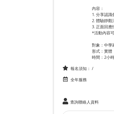
內容：
1. 分享認
2. 體驗
3. 正面回
*活動內容
對象：中學
形式：實體
時間：2小
報名須知：
/
全年服務
查詢聯絡人資料