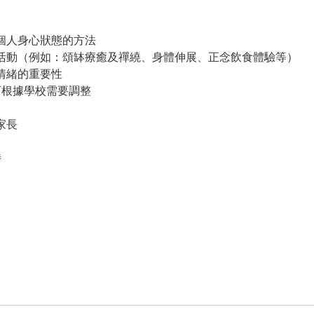
識個人身心狀態的方法
靜觀活動（例如：頌缽療癒及禪繞、身體伸展、正念飲食體驗等）
應情緒的重要性
可根據學校需要調整
家長
時