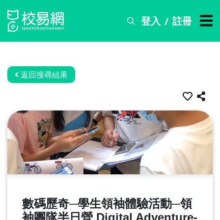
登入
註冊
/
搜
尋
服
務
返回搜尋結果
比
賽
資
訊
關
於
我
們
數碼歷奇─學生領袖體驗活動─領
常
見
袖團隊半日營 Digital Adventure-