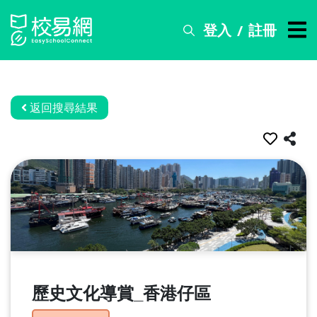
登入
註冊
/
搜
尋
服
務
返回搜尋結果
比
賽
資
訊
關
於
我
們
歷史文化導賞_香港仔區
常
見