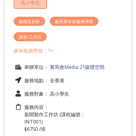
高小學生
問
題
媒體及創新
數碼青年節服務博覽
講座/工作坊
參與報價學校：1+
舉辦單位：
賽馬會Media 21媒體空間
服務地點： 全香港
服務對象： 高小學生
服務內容：
新聞製作工作坊 (課程編號：
INT001)
$6750 /班