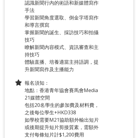
認識新聞行內的術語和新媒體寫作
手法
學習新聞角度選取、倒金字塔寫作
和導言撰寫
掌握新聞的誕生、採訪技巧和拍攝
技巧
瞭解新聞內容模式、資訊審查和主
持技巧
體驗直播、培養適當主持語調，提
升新聞寫作及主播能力
報名須知：
地點：香港青年協會賽馬會Media
21媒體空間
包括20名學生的參加費及材料費，
之後每位學生+HKD338
如學校需要M21協助額外輸出短片
或後期提升短片剪接質素，需額外
支付每條短片計$1,200費用