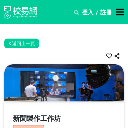
登入
註冊
/
搜
尋
服
務
返回上一頁
比
賽
資
訊
關
於
我
們
新聞製作工作坊
常
見