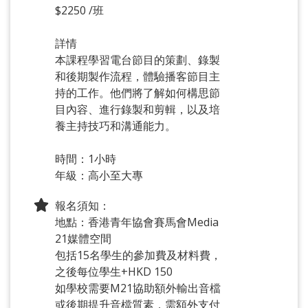
$2250 /班
詳情
本課程學習電台節目的策劃、錄製
和後期製作流程，體驗播客節目主
持的工作。他們將了解如何構思節
目內容、進行錄製和剪輯，以及培
養主持技巧和溝通能力。
時間：1小時
年級：高小至大專
報名須知：
地點：香港青年協會賽馬會Media
21媒體空間
包括15名學生的參加費及材料費，
之後每位學生+HKD 150
如學校需要M21協助額外輸出音檔
或後期提升音檔質素，需額外支付