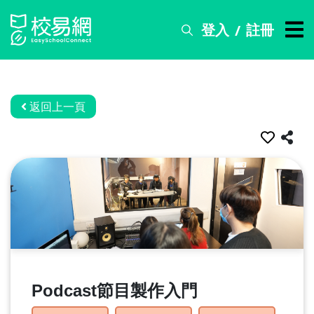
登入
註冊
/
搜
尋
服
務
返回上一頁
比
賽
資
訊
關
於
我
們
Podcast節目製作入門
常
見