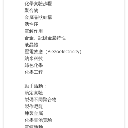
化學實驗步驟
聚合物
金屬晶狀結構
活性序
電解作用
合金、記憶金屬特性
液晶體
壓電效應（Piezoelectricity）
納米科技
綠色化學
化學工程
動手活動：
滴定實驗
製備不同聚合物
製作尼龍
煉製金屬
化學電池實驗
電鍍活動