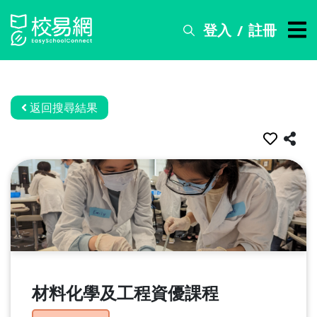
登入
註冊
/
搜
尋
服
務
返回搜尋結果
比
賽
資
訊
關
於
我
們
材料化學及工程資優課程
常
見