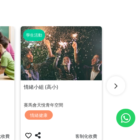
學生活動
學生活動
情緒小組 (高小)
領袖訓練-活
賽馬會天悅青年空間
賽馬會將軍澳
情緒健康
領袖能力
化收費
客制化收費