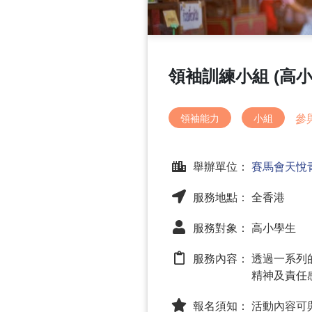
領袖訓練小組 (高小
參
領袖能力
小組
舉辦單位：
賽馬會天悅
服務地點： 全香港
服務對象： 高小學生
服務內容：
透過一系列
精神及責任
報名須知：
活動內容可