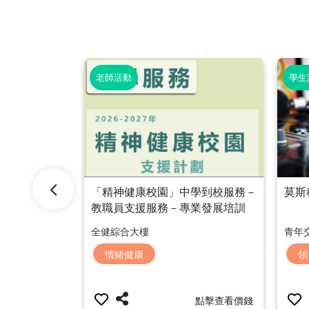
老師活動
學生
袖訓練計劃
莫斯
「精神健康校園」中學到校服務－
教職員支援服務－專業發展培訓
「教師守門人訓練」
青年
全健綜合大樓
領
情緒健康
HK$500/每人
點擊查看價錢