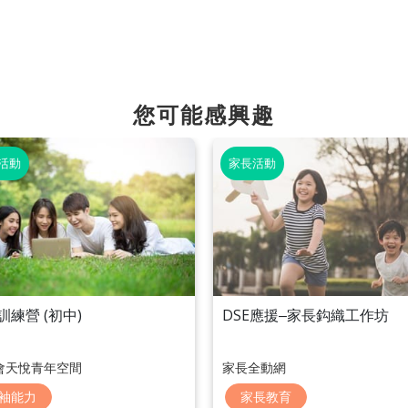
您可能感興趣
活動
家長活動
訓練營 (初中)
DSE應援‒家⻑鈎織工作坊
會天悅青年空間
家長全動網
袖能力
家長教育