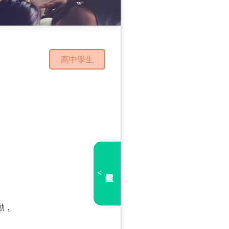
高中學生
<
動，