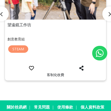
望遠鏡工作坊
創意教育組
STEAM
客制化收費
關於校易網
｜
常見問題
｜
使用條款
｜
個人資料政策