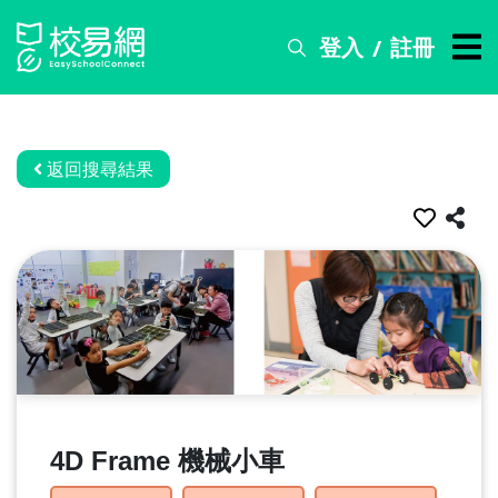
登入
註冊
/
搜
尋
服
務
返回搜尋結果
比
賽
資
訊
關
於
我
們
4D Frame 機械小車
常
見