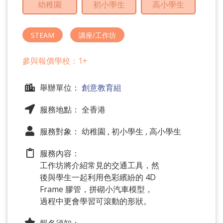
幼稚園
初小學生
高小學生
問
題
STEAM
講座/工作坊
參與報價學校：1+
舉辦單位：
創意教育組
服務地點： 全香港
服務對象： 幼稚園 , 初小學生 , 高小學生
服務內容：
工作坊將介紹常見的交通工具，然
後與學生一起利用色彩繽紛的 4D
Frame 膠管，拼砌小汽車模型，
過程中更會學習可滾動的形狀。