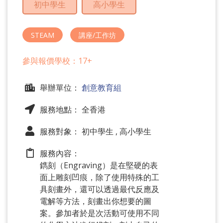
初中學生
高小學生
問
題
STEAM
講座/工作坊
參與報價學校：17+
舉辦單位：
創意教育組
服務地點： 全香港
服務對象： 初中學生 , 高小學生
服務內容：
鐫刻（Engraving）是在堅硬的表
面上雕刻凹痕，除了使用特殊的工
具刻畫外，還可以透過最代反應及
電解等方法，刻畫出你想要的圖
案。參加者於是次活動可使用不同