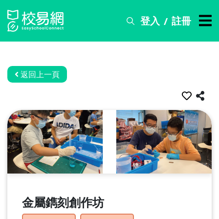
登入
註冊
/
搜
尋
服
務
返回上一頁
比
賽
資
訊
關
於
我
們
金屬鐫刻創作坊
常
見