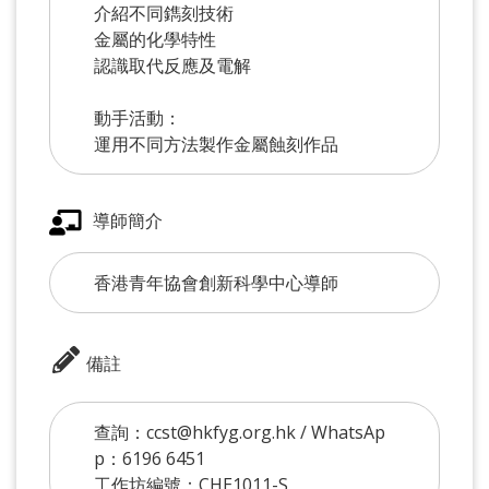
介紹不同鐫刻技術
金屬的化學特性
認識取代反應及電解
動手活動：
運用不同方法製作金屬蝕刻作品
導師簡介
香港青年協會創新科學中心導師
備註
查詢：ccst@hkfyg.org.hk / WhatsAp
p：6196 6451
工作坊編號：CHE1011-S