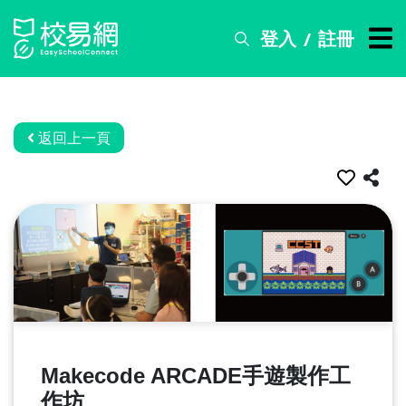
登入
註冊
/
搜
尋
服
務
返回上一頁
比
賽
資
訊
關
於
我
們
Makecode ARCADE手遊製作工
常
見
作坊