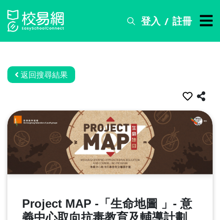
登入
註冊
/
搜
尋
服
務
返回搜尋結果
比
賽
資
訊
關
於
我
們
Project MAP -「生命地圖 」- 意
常
見
義中心取向抗毒教育及輔導計劃