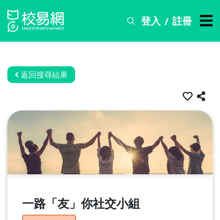
登入
註冊
/
搜
尋
服
務
返回搜尋結果
比
賽
資
訊
關
於
我
們
一路「友」你社交小組
常
見