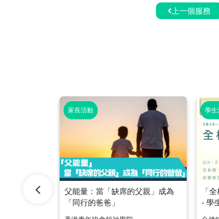
上一個服務
家長活動
學生
父能量：當「缺席的父親」成為
「全
「同行的爸爸」
- 
探索