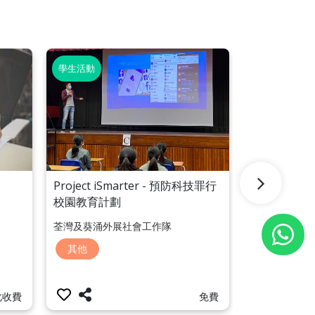
學生活動
學生活動
Project iSmarter - 預防科技罪行
預防盜竊講座
校園教育計劃
荃灣及葵涌外展社會工作隊
青年支援服務
其他
其他
免費
化收費