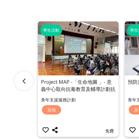
學生活動
學生
Project MAP -「生命地圖 」- 意
預防
學到校服務－
義中心取向抗毒教育及輔導計劃抗
介入服務「到
毒教育及識別評估服務
青年支援服務計劃
青年
其他
其
免費
點擊查看價錢