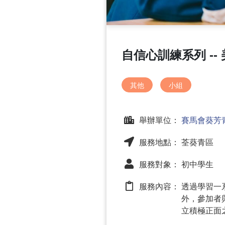
自信心訓練系列 --
其他
小組
舉辦單位：
賽馬會葵芳
服務地點： 荃葵青區
服務對象： 初中學生
服務內容：
透過學習一
外，參加者
立積極正面