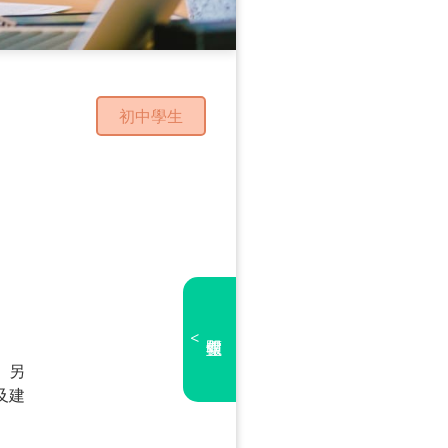
初中學生
<
。另
及建