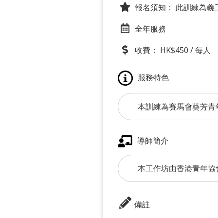
報名須知：
此訓練為義工
全年服務
收費： HK$450 / 每人
服務特色
本訓練為賽馬會葵芳青年
導師簡介
本工作坊由香港青年協
備註