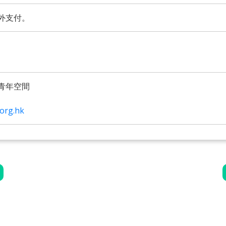
外支付。
青年空間
.org.hk