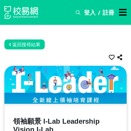
登入
註冊
/
搜
尋
服
務
返回搜尋結果
比
賽
資
訊
關
於
我
們
領袖願景 I-Lab Leadership
常
見
Vision I-Lab