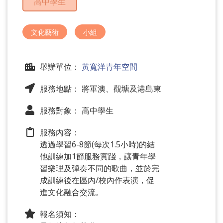
高中學生
問
題
文化藝術
小組
舉辦單位：
黃寬洋青年空間
服務地點： 將軍澳、觀塘及港島東
服務對象： 高中學生
服務內容：
透過學習6-8節(每次1.5小時)的結
他訓練加1節服務實踐，讓青年學
習樂理及彈奏不同的歌曲，並於完
成訓練後在區內/校內作表演，促
進文化融合交流。
報名須知：