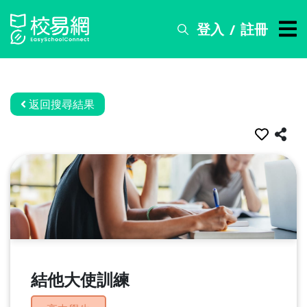
登入
註冊
/
搜
尋
服
務
返回搜尋結果
比
賽
資
訊
關
於
我
們
結他大使訓練
常
見