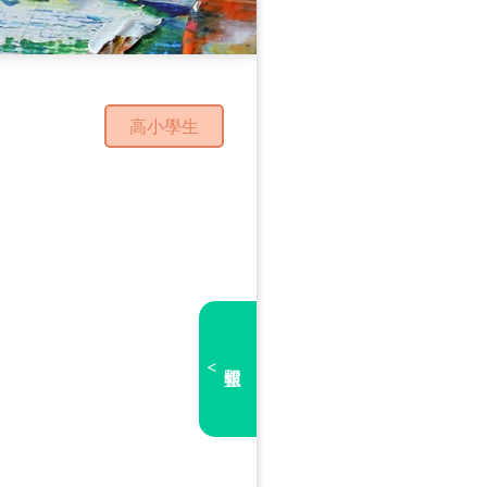
高小學生
<