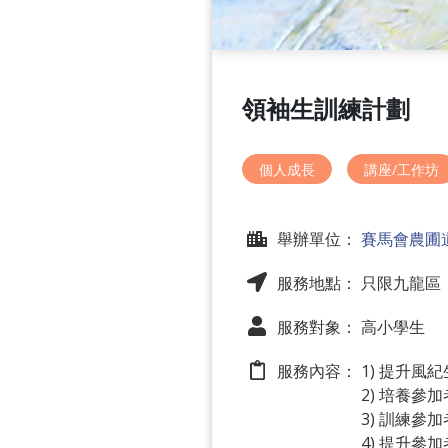
領袖生訓練計劃
個人成長
講座/工作坊
舉辦單位：
賽馬會農圃
服務地點： 只限九龍區
服務對象： 高小學生
服務內容：
1) 提升風
2) 培養參
3) 訓練
4) 提升參