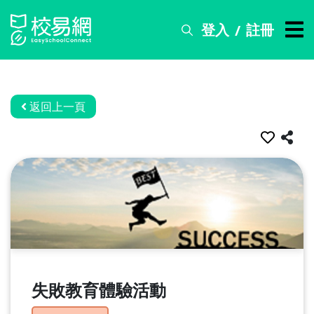
登入
註冊
/
搜
尋
服
務
返回上一頁
比
賽
資
訊
關
於
我
們
失敗教育體驗活動
常
見