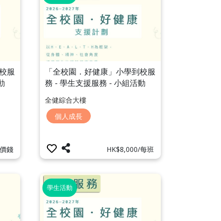
校服
「全校園．好健康」小學到校服
動
務 - 學生支援服務 - 小組活動
「領袖訓練日」
全健綜合大樓
個人成長
價錢
HK$8,000/每班
學生活動