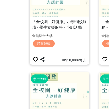
「全校園．好健康」小學到校服
「
務 - 學生支援服務 - 小組活動
務 
「體適能訓練小組」
「
全健綜合大樓
全健
體育運動
HK$10,000/每班
學生活動
學生