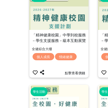
「精神健康校園」中學到校服務
「
－學生支援服務－級本互動展覽
－
「五感體驗展覽」
「
全健綜合大樓
全健
個人成長
情緒健康
點擊查看價錢
學生活動
學生