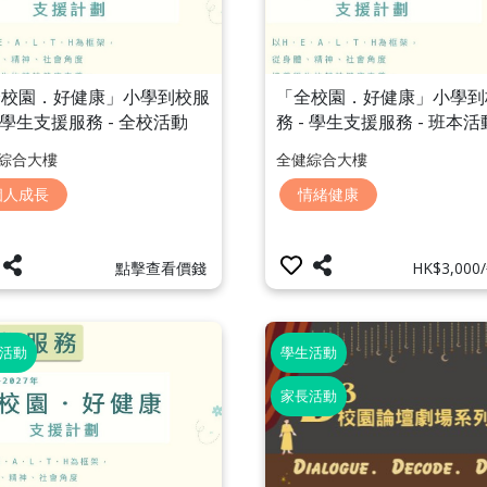
全校園．好健康」小學到校服
「全校園．好健康」小學到
- 學生支援服務 - 全校活動
務 - 學生支援服務 - 班本活
全健大挑戰」體驗攤位
「情緒影館工作坊」
綜合大樓
全健綜合大樓
個人成長
情緒健康
點擊查看價錢
HK$3,00
活動
學生活動
家長活動