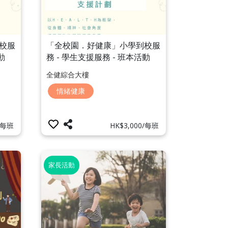
校服
「全校園．好健康」小學到校服
動
務 - 學生支援服務 - 班本活動
「覺察身心連結工作坊」
全健綜合大樓
情緒健康
0/每班
HK$3,000/每班
家長活動