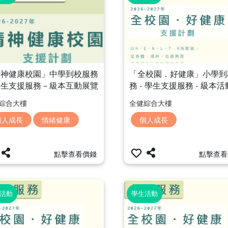
「全校園．好健康」小學到
精神健康校園」中學到校服務
務 - 學生支援服務 - 級本活
學生支援服務－級本互動展覽
「健康飲食遊戲日」
「好好表達」體驗展覽」
全健綜合大樓
綜合大樓
個人成長
個人成長
情緒健康
點擊查看
點擊查看價錢
活動
學生活動