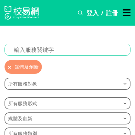
登入
註冊
/
搜
尋
服
務
比
賽
媒體及創新
資
訊
所有服務對象
關
於
所有服務形式
我
們
媒體及創新
常
見
所有服務類別