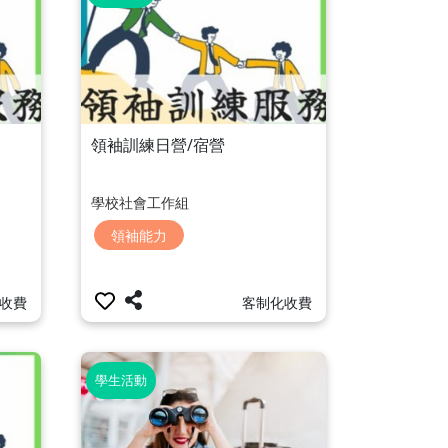
領袖訓練日營/宿營
學校社會工作組
領袖能力
收費
客制化收費
學生活動