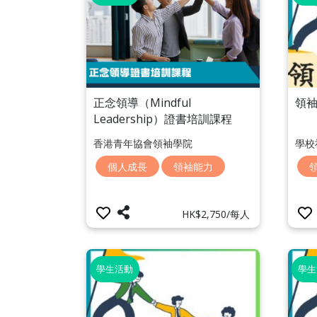
領
正念領導（Mindful
Leadership）證書培訓課程
學校
香港青年協會領袖學院
個人成長
領袖能力
HK$2,750/每人
學生活動
學生