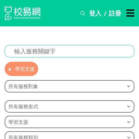
登入
註冊
/
搜
尋
服
務
比
賽
學習支援
資
訊
所有服務對象
關
於
所有服務形式
我
們
學習支援
常
見
所有服務類別