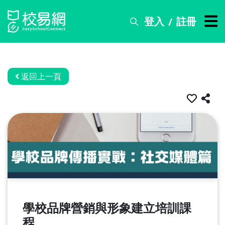
登入
註冊
/
搜
尋
服
務
返回上一頁
比
賽
資
訊
關
於
我
們
學校品牌營銷與形象建立培訓課
常
見
程