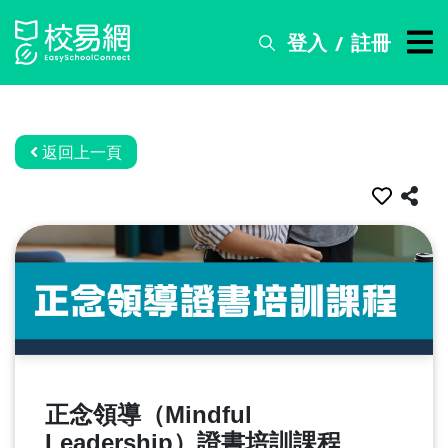
登入
註冊
/
搜
尋
服
務
返回上一頁
比
賽
資
訊
關
於
我
們
正念領導（Mindful
常
見
Leadership）證書培訓課程