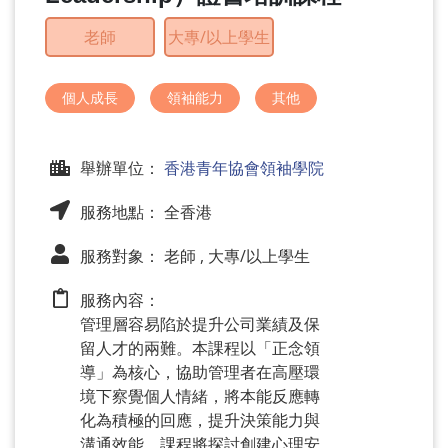
問
老師
大專/以上學生
題
個人成長
領袖能力
其他
舉辦單位：
香港青年協會領袖學院
服務地點： 全香港
服務對象： 老師 , 大專/以上學生
服務內容：
管理層容易陷於提升公司業績及保
留人才的兩難。本課程以「正念領
導」為核心，協助管理者在高壓環
境下察覺個人情緒，將本能反應轉
化為積極的回應，提升決策能力與
溝通效能。課程將探討創建心理安