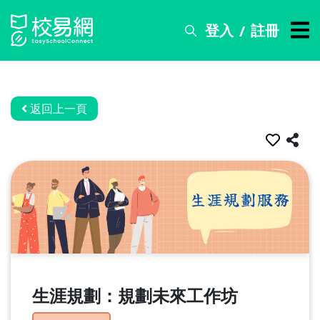
登入
註冊
/
搜
尋
服
務
返回上一頁
比
賽
資
訊
關
於
我
們
生涯規劃：規劃未來工作坊
常
見