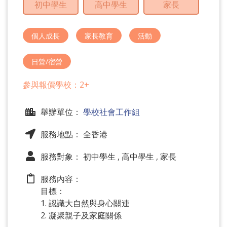
初中學生
高中學生
家長
問
題
個人成長
家長教育
活動
日營/宿營
參與報價學校：2+
舉辦單位：
學校社會工作組
服務地點： 全香港
服務對象： 初中學生 , 高中學生 , 家長
服務內容：
目標：
1. 認識大自然與身心關連
2. 凝聚親子及家庭關係