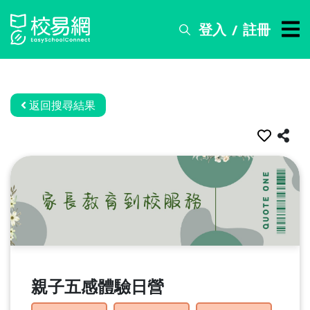
登入
註冊
/
搜
尋
服
務
返回搜尋結果
比
賽
資
訊
關
於
我
們
親子五感體驗日營
常
見