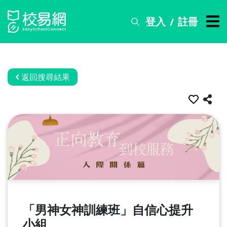
登入
註冊
/
搜
尋
服
務
返回搜尋結果
比
賽
資
訊
關
於
我
們
「男神女神訓練班」自信心提升
常
見
小組