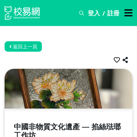
登入
註冊
/
搜
尋
服
務
返回上一頁
比
賽
資
訊
關
於
我
們
中國非物質文化遺產 — 掐絲琺瑯
常
見
工作坊